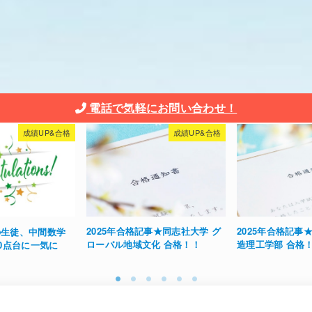
電話で気軽にお問い合わせ！
成績UP&合格
成績UP&合格
事★同志社大学 グ
2025年合格記事★早稲田大学 創
2025年合格記事
化 合格！！
造理工学部 合格！！
部 公募推薦合格
1
2
3
4
5
6