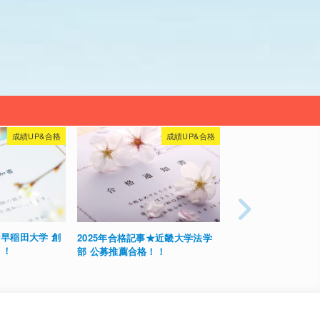
成績UP&合格
成績UP&合格
★近畿大学法学
高３ 定期テスト生物学年１位獲
中2女子 数学前回5
！！
得！
ト91点にUP!!クラス1