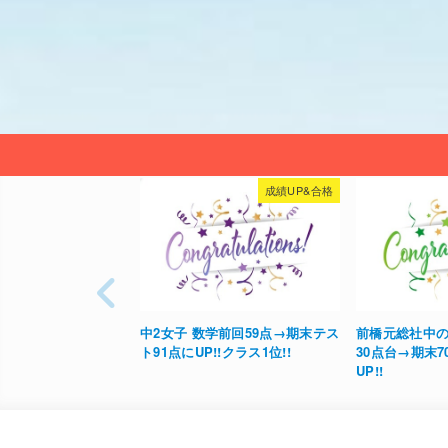
成績UP&合格
成績UP&合格
2025年合格記
学前回59点→期末テス
前橋元総社中の生徒、中間数学
ローバル地域文
!クラス1位!!
30点台→期末70点台に一気に
UP!!