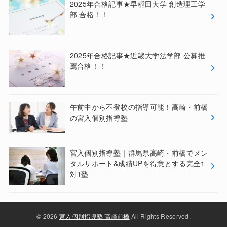
2025年合格記事★早稲田大学 創造理工学
部 合格！！
2025年合格記事★近畿大学法学部 公募推
薦合格！！
午前中から不登校の指導可能！高崎・前橋
の宮入個別指導塾
宮入個別指導塾｜群馬県高崎・前橋でメン
タルサポート&成績UPを得意とする完全1
対1塾
© 2026
宮入個別指導塾 高崎前橋
All Rights Reserved.