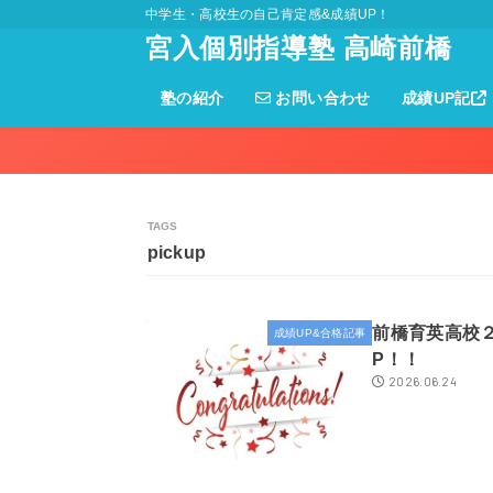
中学生・高校生の自己肯定感&成績UP！
宮入個別指導塾 高崎前橋
塾の紹介
お問い合わせ
成績UP記
pickup
前橋育英高校
成績UP&合格記事
P！！
2026.06.24