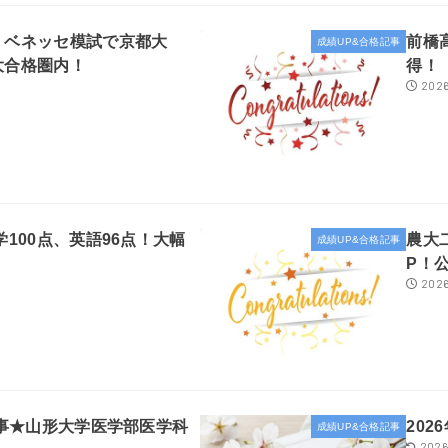
、ベネッセ模試で京都大
前橋
成績UP&合格記事
大合格圏内！
得！
2026
学100点、英語96点！大幅
農大
成績UP&合格記事
P！
2026
記事★山形大学医学部医学科
20
成績UP&合格記事
2026