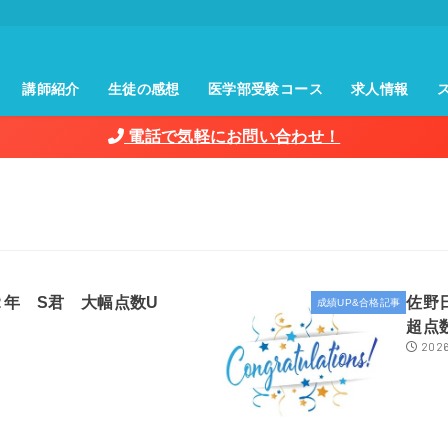
講師紹介
生徒の感想
医学部受験コース
求人情報
電話で気軽にお問い合わせ！
２年 S君 大幅点数U
佐野
成績UP&合格記事
超点
2026