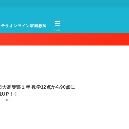
ステラオンライン家庭教師
MENU
日大高等部１年 数学12点から90点に
数UP！！
.06.08