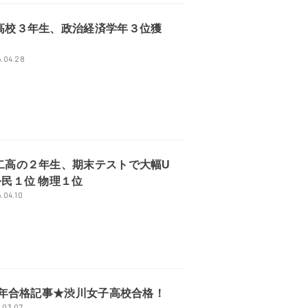
高校３年生、政治経済学年３位獲
.04.28
二高の２年生、期末テストで大幅U
公民１位 物理１位
.04.10
26年合格記事★渋川女子高校合格！
.03.07