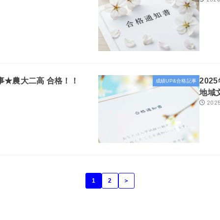
記事★農大二高 合格！！
20
成績UP&合格記事
地域
2025
1
2
＞