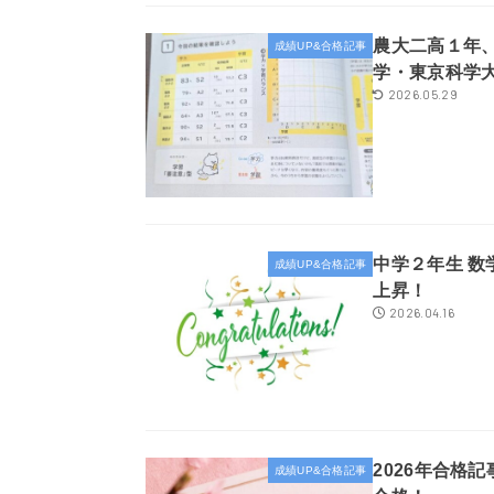
農大二高１年
成績UP&合格記事
学・東京科学
2026.05.29
中学２年生 数
成績UP&合格記事
上昇！
2026.04.16
2026年合格
成績UP&合格記事