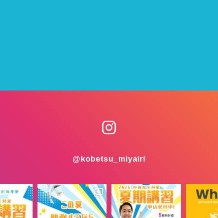
@kobetsu_miyairi