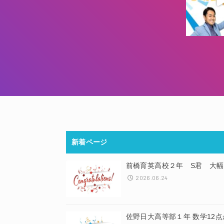
新着ページ
前橋育英高校２年 S君 大幅
2026.06.24
佐野日大高等部１年 数学12点