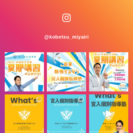
@kobetsu_miyairi