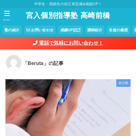
中学生・高校生の自己肯定感&成績UP！
宮入個別指導塾 高崎前橋
MENU
塾の紹介
お問い合わせ
成績UP記
講師紹介
生徒の感想
電話で気軽にお問い合わせ！
「Beruta」の記事
未分類