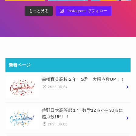
もっと見る
Instagram でフォロー
新着ページ
前橋育英高校２年 S君 大幅点数UP！！
2026.06.24
佐野日大高等部１年 数学12点から90点に
超点数UP！！
2026.06.08