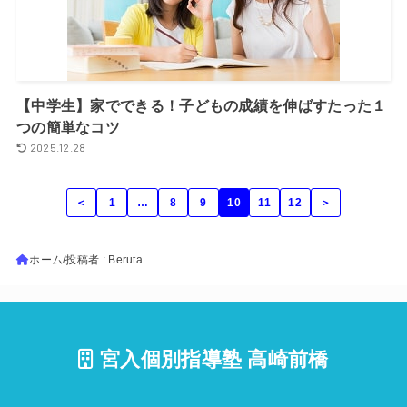
【中学生】家でできる！子どもの成績を伸ばすたった１
つの簡単なコツ
2025.12.28
＜
1
…
8
9
10
11
12
＞
ホーム
投稿者 : Beruta
宮入個別指導塾 高崎前橋