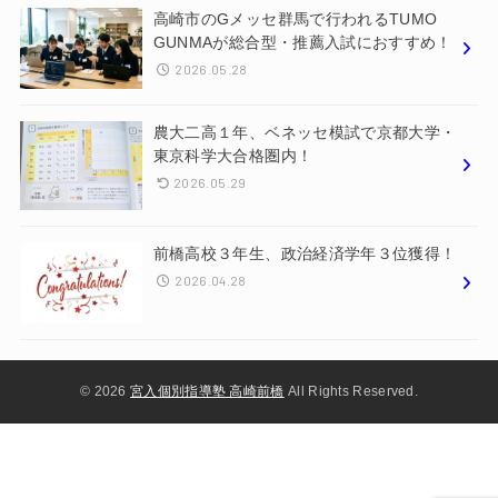
高崎市のGメッセ群馬で行われるTUMO
GUNMAが総合型・推薦入試におすすめ！
2026.05.28
農大二高１年、ベネッセ模試で京都大学・
東京科学大合格圏内！
2026.05.29
前橋高校３年生、政治経済学年３位獲得！
2026.04.28
© 2026
宮入個別指導塾 高崎前橋
All Rights Reserved.